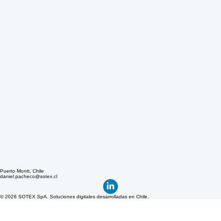
Puerto Montt, Chile
daniel.pacheco@sotex.cl
© 2026 SOTEX SpA. Soluciones digitales desarrolladas en Chile.