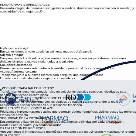
Digitalización de Registros
Reemplazamos formularios y planillas por soluciones digitales simples y accesibles.
PLATAFORMAS EMPRESARIALES
Desarrollo integral de herramientas digitales a medida, diseñadas para escalar con la realidad y
complejidad de su organización.
¿Cómo podemos ayudarte?
Transformamos tus procesos empresariales con soluciones digitales prácticas y orientadas a
generar resultados concretos en el corto plazo.
Dashboards e Indicadores
Transformamos datos en información útil para apoyar la toma de decisiones oportunas.
Integración de Información
Centralizamos datos provenientes de distintas fuentes para entregar una visión integral del
negocio.
Aplicaciones Empresariales
Desarrollamos herramientas digitales adaptadas a la realidad de cada organización.
Implementación ágil
Buscamos entregar valor desde las primeras etapas del desarrollo.
Nuestro enfoque
Comprendemos los desafíos operacionales de cada organización para diseñar soluciones
digitales simples, efectivas y orientadas a resultados.
Soluciones aterrizadas
Diseñamos soluciones adaptadas a la realidad operacional de cada organización.
Acompañamiento cercano
Trabajamos junto a nuestros clientes para asegurar una adopción exitosa.
Experiencia construida junto a organizaciones líderes
Durante los últimos años hemos acompañado a empresas de distintos sectores en la
implementación de soluciones digitales orientadas a resolver desafíos reales.
¿POR QUÉ TRABAJAR CON SOTEX?
Transformamos desafíos operacionales en soluciones digitales concretas, diseñadas para
generar valor desde el corto plazo.
ENTENDEMOS LA OPERACIÓN DESDE EL TERRENO
Nos involucramos directamente con los equipos de trabajo para comprender la realidad
operacional y diseñar soluciones que realmente funcionen.
RESULTADOS EN EL CORTO PLAZO
Priorizamos implementaciones ágiles que permitan obtener beneficios visibles desde las primeras
etapas del proyecto.
SEGURIDAD DE LA INFORMACIÓN
Desarrollamos utilizando las herramientas y plataformas definidas por cada organización,
manteniendo el control y la confidencialidad.
OPTIMIZACIÓN DE RECURSOS