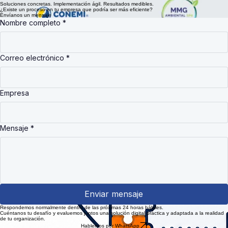
Aprovechamos la infraestructura tecnológica existente para reducir costos y maximizar el retorno
de la inversión.
Soluciones concretas. Implementación ágil. Resultados medibles.
¿Existe un proceso en tu empresa que podría ser más eficiente?
Envíanos un mensaje
Nombre completo
*
Correo electrónico
*
Empresa
Mensaje
*
Enviar mensaje
Respondemos normalmente dentro de las próximas 24 horas hábiles.
Cuéntanos tu desafío y evaluemos juntos una solución digital práctica y adaptada a la realidad
de tu organización.